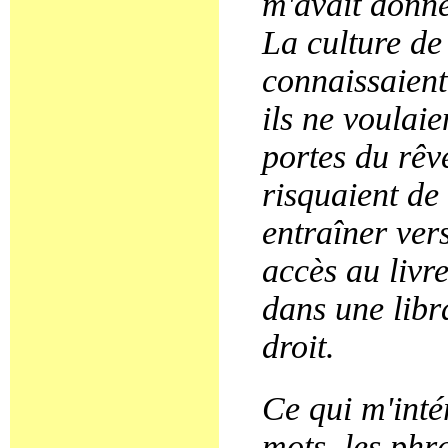
m'avait donné,
La culture de
connaissaient
ils ne voulaie
portes du rêve
risquaient de
entraîner ver
accès au livre
dans une libra
droit.
Ce qui m'intér
mots, les phr