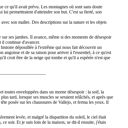
que ce qu'il avait prévu. Les montagnes où sont sans doute
i lui permettraient d'atteindre son but. C'est sa fierté, son
vec son maître. Des descriptions sur la nature et les objets
 plier sur ses jambes. Il avance, même si des moments de désespoir
t il continue d'avancer.
istoire dépouillée à l'extrême qui nous fait découvrir un
n angoisse et de sa raison pour arriver à l'essentiel, à ce qu'est
il croit être de la neige qui tombe et qu'il a espérée n'est que
____________________
 et toutes enveloppées dans un morne désespoir : la soif, la
 plus tard, lorsque ses muscles se seraient relâchés, et après que
a tête posée sur les chaussures de Vallejo, et ferma les yeux. Il
égèrement levée, et malgré la disparition du soleil, le ciel était
 soir. Et je suis loin de la maison, se dit-il ensuite, j'étais