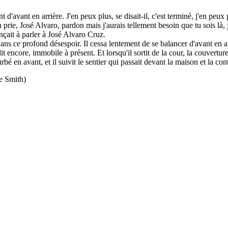
nt d'avant en arrière. J'en peux plus, se disait-il, c'est terminé, j'en peu
n prie, José Alvaro, pardon mais j'aurais tellement besoin que tu sois là, j'a
ençait à parler à José Alvaro Cruz.
ns ce profond désespoir. Il cessa lentement de se balancer d'avant en ar
dit encore, immobile à présent. Et lorsqu'il sortit de la cour, la couvertur
é en avant, et il suivit le sentier qui passait devant la maison et la conto
e Smith)