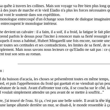
a quête à travers les collines. Mais son voyage va être bien plus long 
 à des jours de marche et le vieil Eladio n'a plus les forces nécessaires qu
i vont le soutenir dans son expédition.
g monologue entrecoupé d'un échange sous forme de dialogue imaginaire a
 entrecoupent le monologue intérieur.
e devient un calvaire : il a faim, il a soif, il a froid, la fatigue le fait
prend parfois le dessus pour l'inciter à renoncer mais sa fierté ressurgit e
uels il nous a habitué, Hubert Mingarelli une fois encore, raconte une h
outes ses certitudes et ses contradictions, les limites de sa fierté, de so
plement. Mais nous savons nous lecteurs ce qu'Eladio ne sait pas : ce qu'
ent tout son sens au roman.
_______________________________________________
n :
ied du buisson d'acacia, les choses se présentèrent toutes en même temps,
ied, et puis l'appréhension du froid qui guettait et ne viendrait qu'un peu
érature de la nuit. Avant d'affronter tout cela, il se coucha sur le côté, l
il voulait simplement attendre un peu avant de se mettre à souffrir..."
ire, j'ai trouvé de l'eau. Si ça, c'est pas une belle soirée. Il avait la tête l
ne lampe allumée derrière un mur, se disait-il, le monde ressemble à ça, ce
"