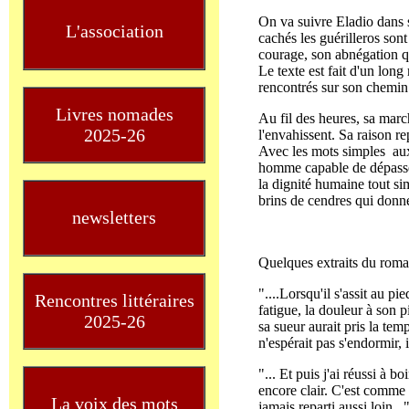
On va suivre Eladio dans s
L'association
cachés les guérilleros sont
courage, son abnégation qu
Le texte est fait d'un lon
rencontrés sur son chemin
Livres nomades
Au fil des heures, sa march
2025-26
l'envahissent. Sa raison re
Avec les mots simples auxq
homme capable de dépasser t
la dignité humaine tout sim
brins de cendres qui donn
newsletters
Quelques extraits du roma
"....Lorsqu'il s'assit au p
Rencontres littéraires
fatigue, la douleur à son p
2025-26
sa sueur aurait pris la temp
n'espérait pas s'endormir, 
"... Et puis j'ai réussi à bo
encore clair. C'est comme u
La voix des mots
jamais reparti aussi loin...