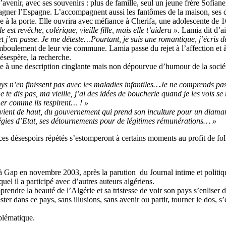
d’avenir, avec ses souvenirs : plus de famille, seul un jeune frère Sofian
agner l’Espagne. L’accompagnent aussi les fantômes de la maison, ses dé
e à la porte. Elle ouvrira avec méfiance à Cherifa, une adolescente de 1
 est revêche, colérique, vieille fille, mais elle t’aidera ».
Lamia dit d’ai
et j’en passe. Je me déteste…Pourtant, je suis une romantique, j’écris 
mboulement de leur vie commune. Lamia passe du rejet à l’affection et à
ésespère, la recherche.
xte à une description cinglante mais non dépourvue d’humour de la soci
 n’en finissent pas avec les maladies infantiles…Je ne comprends pas c
e te dis pas, ma vieille, j’ai des idées de boucherie quand je les vois se 
er comme ils respirent… ! »
ent de haut, du gouvernement qui prend son inculture pour un diamant
égies d’Etat, ses détournements pour de légitimes rémunérations… »
ces désespoirs répétés s’estomperont à certains moments au profit de fo
Gap en novembre 2003, après la parution du Journal intime et politique
el il a participé avec d’autres auteurs algériens.
endre la beauté de l’Algérie et sa tristesse de voir son pays s’enliser da
ter dans ce pays, sans illusions, sans avenir ou partir, tourner le dos, s’e
blématique.