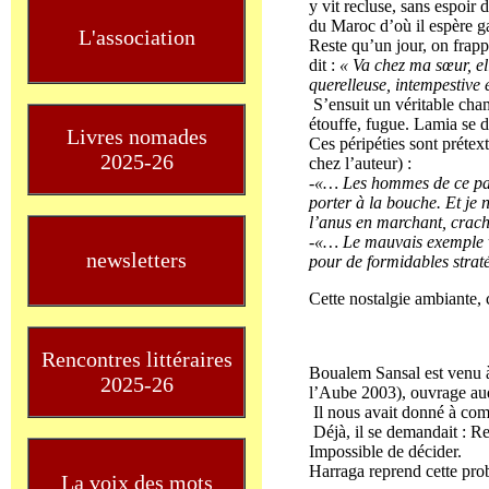
y vit recluse, sans espoir 
du Maroc d’où il espère g
L'association
Reste qu’un jour, on frapp
dit :
« Va chez ma sœur, elle
querelleuse, intempestive 
S’ensuit un véritable cha
étouffe, fugue. Lamia se d
Livres nomades
Ces péripéties sont préte
2025-26
chez l’auteur) :
-«… Les hommes de ce pays
porter à la bouche. Et je n
l’anus en marchant, crach
-«… Le mauvais exemple vi
newsletters
pour de formidables strat
Cette nostalgie ambiante, 
Rencontres littéraires
Boualem Sansal est venu à 
2025-26
l’Aube 2003), ouvrage auqu
Il nous avait donné à compr
Déjà, il se demandait : Res
Impossible de décider.
Harraga reprend cette pro
La voix des mots