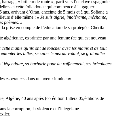
e, harraga, « brûleur de route », parti vers l’enclave espagnole
lires et cette folie douce qui commence à la gagner.
6 ans, arrivant d’Oran, enceinte de 5 mois et à qui Sofiane a
lleurs d’elle-même :
« Je suis aigrie, intolérante, méchante,
des poèmes. »
 la prise en compte de l’éducation de sa protégée. Chérifa
été algérienne, exprimée par une femme (ce qui est nouveau
ette manie qu’ils ont de toucher avec les mains et de tout
remonter les billes, se curer le nez au volant, se gratouiller
 légendaire, sa barbarie pour du raffinement, ses bricolages
lles espérances dans un avenir lumineux.
, Algérie, 40 ans après (co-édition Littera 05,éditions de
ns la corruption, la violence et l’intégrisme.
xiler.